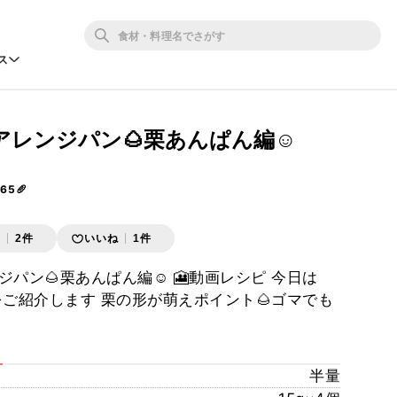
ス
レンジパン🌰栗あんぱん編☺️
65🥖
存
2件
いいね
1件
パン🌰栗あんぱん編☺️ 🎦動画レシピ 今日は
をご紹介します 栗の形が萌えポイント🌰ゴマでも
半量