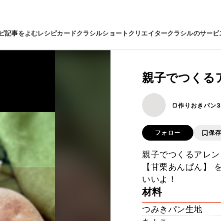
ピ
記事をよむ
レシピカード
クラシルショート
クリエイター
クラシルのサービ
親子でつくるア
🍞作りおきパン3
フォロー
保
親子でつくるアレンジ
【甘栗あんぱん】 
いいよ！
材料
つみきパン生地