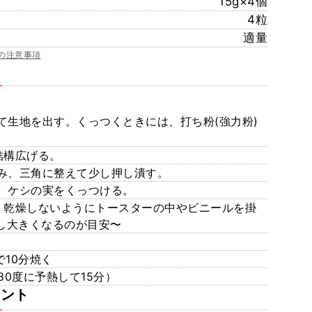
15g×4個
4粒
適量
の注意事項
て生地を出す。くっつくときには、打ち粉(強力粉)
結構広げる。
み、三角に整えて少し押し潰す。
、ケシの実をくっつける。
。乾燥しないようにトースターの中やビニールを掛
し大きくなるのが目安〜
で10分焼く
80度に予熱して15分）
メント