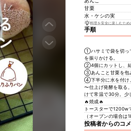
あんこ
甘栗
水・ケシの実
料理を安全に楽しむため
手順
①ハサミで袋を切っ
を振りかける。
②4個にカットし、
③あんこと甘栗を包
④下半分に水を付け
〜仕上げ発酵を取る
けて常温で30分。少
🔥焼成🔥
トースターで1200w
（オーブンの場合は1
投稿者からのコ