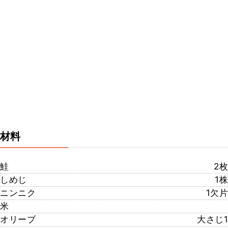
材料
鮭
2枚
しめじ
1株
ニンニク
1欠片
米
オリーブ
大さじ1