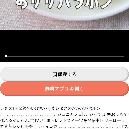
保存する
無料アプリを開く
レタス1玉余裕でいけちゃう🥬レタスのおかかバタポン
𓂃𓂃𓂃𓂃𓂃𓂃𓂃𓂃𓂃𓂃𓂃𓂃 ジュニカフェ𓌉𓇋レシピでは 🍽️おうちで
作れるかんたんごはんと 🧁トレンドスイーツを発信中✨ フォローし
て最新レシピをチェック👩‍🍳🩵 𓂃𓂃𓂃𓂃𓂃𓂃𓂃𓂃𓂃𓂃𓂃𓂃 レタス