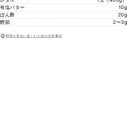
レタス
1玉（400g）
有塩バター
10g
ぽん酢
20g
鰹節
2〜3g
料理を安全に楽しむための注意事項