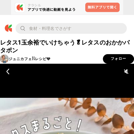
レタス1玉余裕でいけちゃう🥬レタスのおかかバ
タポン
ジュニカフェ𓌉𓇋レシピ🩵
フォロー