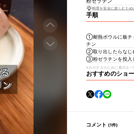
粉ゼラチン
料理を安全に楽しむため
手順
①耐熱ボウルに板チョ
チン
②取り出したらなじ
③粉ゼラチンを投入
※みやすさのために書式を一
おすすめのショ
コメント
(1件)