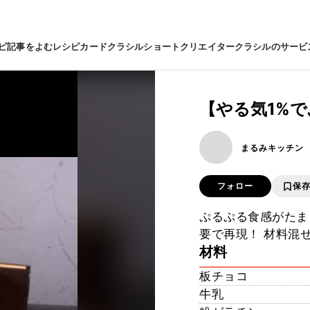
ピ
記事をよむ
レシピカード
クラシルショート
クリエイター
クラシルのサービ
【やる気1%
まるみキッチン
フォロー
保
ぷるぷる食感がたま
要で再現！ 材料混
材料
板チョコ
牛乳