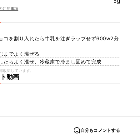
5g
の注意事項
コを割り入れたら牛乳を注ぎラップせず600w2分
むまでよく混ぜる
したらよく混ぜ、冷蔵庫で冷まし固めて完成
部改変しています。
ート動画
自分もコメントする