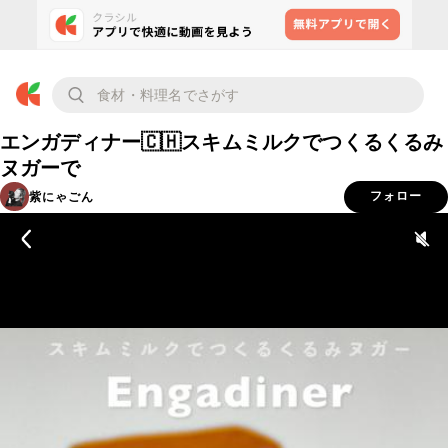
エンガディナー🇨🇭スキムミルクでつくるくるみ
ヌガーで
紫にゃごん
フォロー