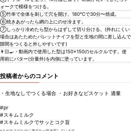
ォークで模様をつける。
⑤竹串で全体を刺して穴を開け、180℃で30分〜焼成。
⑥焼きあがったら網の上にのせ冷ます。
⑦しっかり冷めたら型からはずして切り分ける。(外れにくい
場合はあたためたパレットナイフを型と生地の間に差し込んで
隙間をつくると外しやすいです)
👨🏻‍🍳・動画内で使用した型は150×150のセルクルです。使
用前にバター(分量外)を内側に塗っています。
投稿者からのコメント
・生地なしでつくる場合 ・お好きなビスケット 適量
#pr
#スキムミルク
#スキムミルクでサッとコク旨
※みやすさのために書式を一部改変しています。