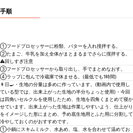
手順
①フードプロセッサーに粉類、バターを入れ撹拌する。
②たまご、牛乳を加え全体がまとまるまでさらに撹拌する。
⚠︎回しすぎ注意
③フードプロセッサーから取り出し、手でまとめなおす。
④ラップに包んで冷蔵庫で休ませる。(最低でも1時間)
👨🏻‍🍳・生地の分量は多めに作っています。(動画内で使用し
ている型では、出来上がった生地の半分ちょっと使用)・今回
は四角いセルクルを使用したため、生地を四角くまとめて寝か
せています。出来上がった生地は作業しやすいよう、仕上がり
をイメージした形にまとめ、予め底生地用とふた用に分割して
冷やしておくのがおすすめです。
①小鍋にスキムミルク、水あめ、塩、水を合わせて温めてお