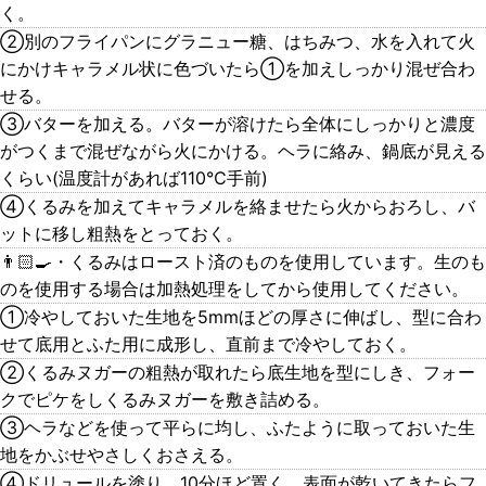
く。
②別のフライパンにグラニュー糖、はちみつ、水を入れて火
にかけキャラメル状に色づいたら①を加えしっかり混ぜ合わ
せる。
③バターを加える。バターが溶けたら全体にしっかりと濃度
がつくまで混ぜながら火にかける。ヘラに絡み、鍋底が見える
くらい(温度計があれば110℃手前)
④くるみを加えてキャラメルを絡ませたら火からおろし、バ
ットに移し粗熱をとっておく。
👨🏻‍🍳・くるみはロースト済のものを使用しています。生のも
のを使用する場合は加熱処理をしてから使用してください。
①冷やしておいた生地を5mmほどの厚さに伸ばし、型に合わ
せて底用とふた用に成形し、直前まで冷やしておく。
②くるみヌガーの粗熱が取れたら底生地を型にしき、フォー
クでピケをしくるみヌガーを敷き詰める。
③ヘラなどを使って平らに均し、ふたように取っておいた生
地をかぶせやさしくおさえる。
④ドリュールを塗り、10分ほど置く。表面が乾いてきたらフ