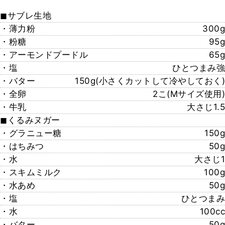
◼︎サブレ生地
・薄力粉
300g
・粉糖
95g
・アーモンドプードル
65g
・塩
ひとつまみ強
・バター
150g(小さくカットして冷やしておく)
・全卵
2こ(Mサイズ使用)
・牛乳
大さじ1.5
◼︎くるみヌガー
・グラニュー糖
150g
・はちみつ
50g
・水
大さじ1
・スキムミルク
100g
・水あめ
50g
・塩
ひとつまみ
・水
100cc
・バター
50g