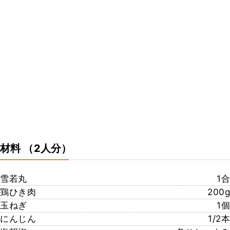
材料
（2人分）
雪若丸
1合
鶏ひき肉
200g
玉ねぎ
1個
にんじん
1/2本