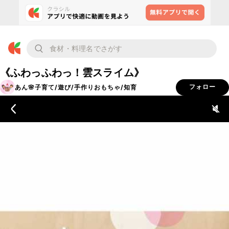
《ふわっふわっ！雲スライム》
あん🌸子育て/遊び/手作りおもちゃ/知育
フォロー