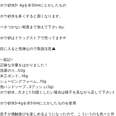
ホウ砂水▷ 4gを水50mlにとかしたもの
ホウ砂水を多くすると固くなります。
ベタつかない程度まで加えて下さいね♪
ホウ砂はドラッグストアで売ってます🌱
目に入ると危険なので取扱注意⚠︎
✨追記✨
正確な分量をはかりました！
洗濯のり…50g
木工ボンド…16g
シュービングフォーム…10g
泡ハンドソープ…3プッシュ(3g)
ホウ砂水…大さじ1.5(固くしたい場合は様子を見ながら足して下さい)
ホウ砂水▷4gを水50mlにとかしたものを使用
息子が感触遊びを楽しめるようになったので、こういうのも色々と作