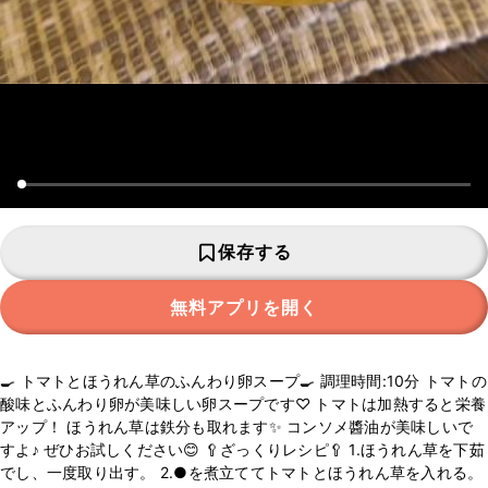
保存する
無料アプリを開く
🍳 トマトとほうれん草のふんわり卵スープ🍳 調理時間:10分 トマトの
酸味とふんわり卵が美味しい卵スープです♡ トマトは加熱すると栄養
アップ！ ほうれん草は鉄分も取れます✨ コンソメ醬油が美味しいで
すよ♪ ぜひお試しください😊 🥄ざっくりレシピ🥄 1.ほうれん草を下茹
でし、一度取り出す。 2.●を煮立ててトマトとほうれん草を入れる。