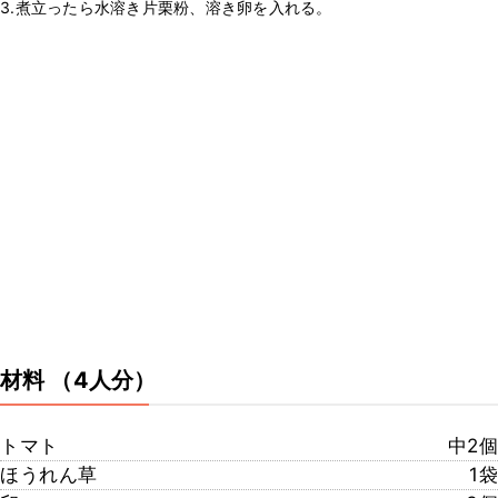
3.煮立ったら水溶き片栗粉、溶き卵を入れる。
材料
（4人分）
トマト
中2個
ほうれん草
1袋