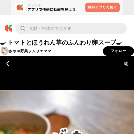
🍳 トマトとほうれん草のふんわり卵スープ🍳
さや🥕野菜ソムリエママ
フォロー