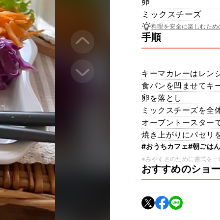
卵
ミックスチーズ
料理を安全に楽しむため
手順
キーマカレーはレン
食パンを凹ませてキ
卵を落とし
ミックスチーズを全
オーブントースター
焼き上がりにパセリ
#おうちカフェ
#朝ごは
※みやすさのために書式を一
おすすめのショ