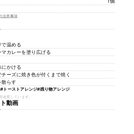
1個
の注意事項
ジで温める
ーマカレーを塗り広げる
体にかける
でチーズに焼き色が付くまで焼く
を散らす
ん
#トーストアレンジ
#残り物アレンジ
部改変しています。
ート動画