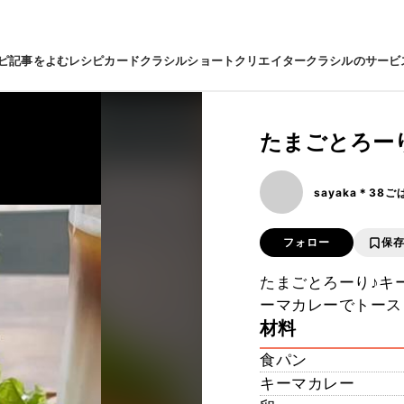
ピ
記事をよむ
レシピカード
クラシルショート
クリエイター
クラシルのサービ
たまごとろー
sayaka＊38ご
フォロー
保
たまごとろーり♪キ
ーマカレーでトース
材料
食パン
キーマカレー