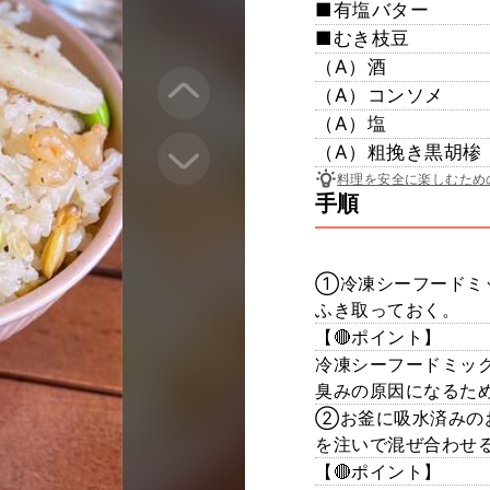
■有塩バター
■むき枝豆
（A）酒
（A）コンソメ
（A）塩
（A）粗挽き黒胡椮
料理を安全に楽しむため
手順
①冷凍シーフードミ
ふき取っておく。
【🔴ポイント】
冷凍シーフードミッ
臭みの原因になるた
②お釜に吸水済みの
を注いで混ぜ合わせ
【🔴ポイント】