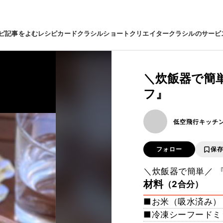
ピ
記事をよむ
レシピカード
クラシルショート
クリエイター
クラシルのサービ
＼炊飯器で簡
フ』
低空飛行キッチ
フォロー
保
＼炊飯器で簡単／ 
材料
（2合分）
■お米（吸水済み）
■冷凍シーフードミ