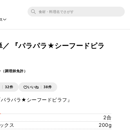
ス
単／ 『パラパラ★シーフードピラ
ン（調理師免許）
存
32件
いいね
38件
『パラパラ★シーフードピラフ』
2合
ックス
200g