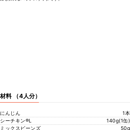
材料
（4人分）
にんじん
1本
シーチキン®️L
140g(1缶)
ミックスビーンズ
50g