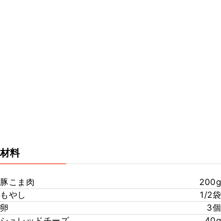
材料
豚こま肉
200g
もやし
1/2袋
卵
3個
シュレッドチーズ
40g