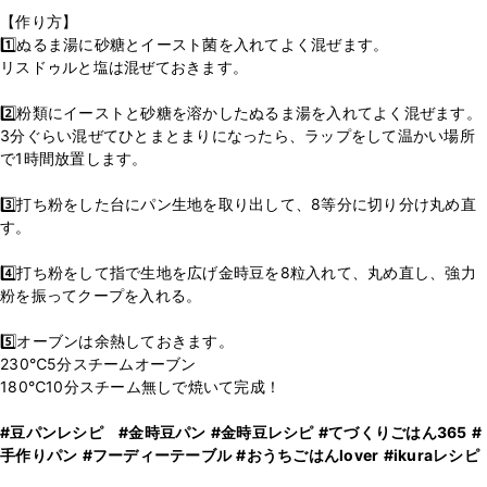
【作り方】
1️⃣ぬるま湯に砂糖とイースト菌を入れてよく混ぜます。
リスドゥルと塩は混ぜておきます。
2️⃣粉類にイーストと砂糖を溶かしたぬるま湯を入れてよく混ぜます。
3分ぐらい混ぜてひとまとまりになったら、ラップをして温かい場所
で1時間放置します。
3️⃣打ち粉をした台にパン生地を取り出して、8等分に切り分け丸め直
す。
4️⃣打ち粉をして指で生地を広げ金時豆を8粒入れて、丸め直し、強力
粉を振ってクープを入れる。
5️⃣オーブンは余熱しておきます。
230℃5分スチームオーブン
180℃10分スチーム無しで焼いて完成！
#豆パンレシピ
#金時豆パン
#金時豆レシピ
#てづくりごはん365
#
手作りパン
#フーディーテーブル
#おうちごはんlover
#ikuraレシピ