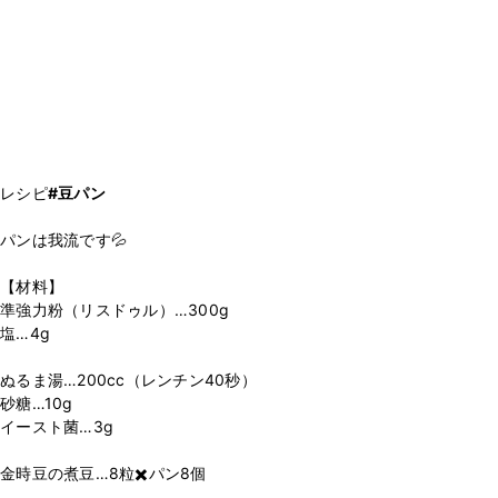
レシピ
#豆パン
パンは我流です💦
【材料】
準強力粉（リスドゥル）…300g
塩…4g
ぬるま湯…200cc（レンチン40秒）
砂糖…10g
イースト菌…3g
金時豆の煮豆…8粒✖️パン8個