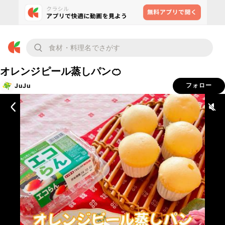
オレンジピール蒸しパン🍊
JuJu
フォロー