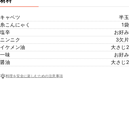
材料
キャベツ
半玉
糸こんにゃく
1袋
塩辛
お好み
ニンニク
3欠片
イケメン油
大さじ2
一味
お好み
醤油
大さじ2
料理を安全に楽しむための注意事項