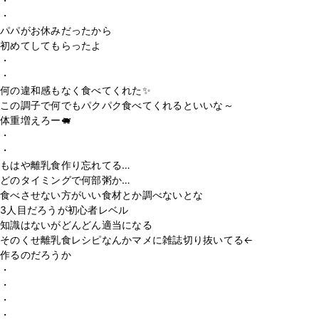
・
・
パパがお休みだったから
初めてしてもらったよ
・
・
何の違和感もなく食べてくれた✨
この調子で何でもパクパク食べてくれるといいな～
体重増えろー🐖
・
・
もはや離乳食作り忘れてる…
どのタイミングで何部粥か…
食べさせない方がいい食材とか調べないとな
3人目だろうが初心者レベル
知識はないがどんどん適当になる
そのくせ離乳食レシピなんかマメに雑誌切り抜いてる←
作るのだろうか
・
・
・