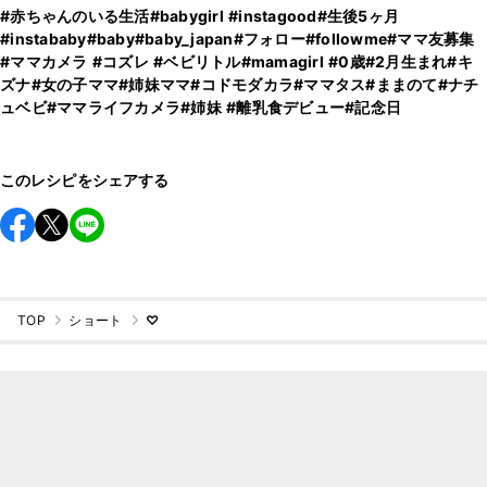
#赤ちゃんのいる生活
#babygirl
#instagood
#生後5ヶ月
#instababy
#baby
#baby_japan
#フォロー
#followme
#ママ友募集
#ママカメラ
#コズレ
#ベビリトル
#mamagirl
#0歳
#2月生まれ
#キ
ズナ
#女の子ママ
#姉妹ママ
#コドモダカラ
#ママタス
#ままのて
#ナチ
ュベビ
#ママライフカメラ
#姉妹
#離乳食デビュー
#記念日
このレシピをシェアする
TOP
ショート
♡