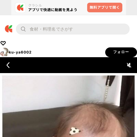
♡
ku-ya6002
フォロー