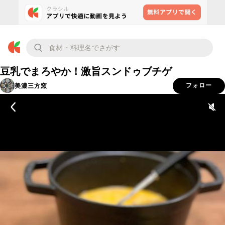
豆乳でまろやか！激旨スンドゥブチゲ
美濃三方窯
フォロー