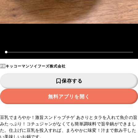
PR
キッコーマンソイフーズ株式会社
保存する
無料アプリを開く
豆乳でまろやか！激旨スンドゥブチゲ あさりとタラを入れて魚介の旨
みたっぷり！コチュジャンがなくても簡単調味料で旨辛鍋ができまし
た。仕上げに豆乳を投入すれば、まろやかに味変！汁まで飲み干した
い美味しいお鍋です。