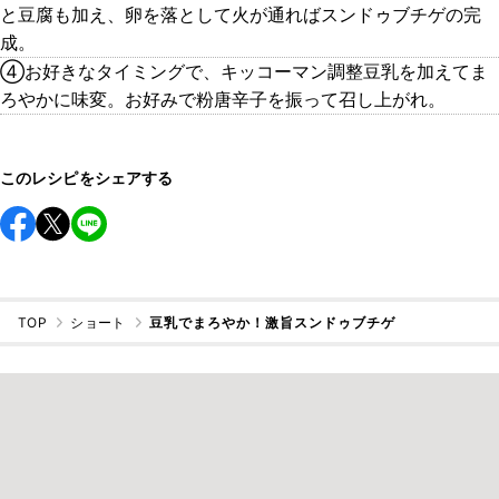
と豆腐も加え、卵を落として火が通ればスンドゥブチゲの完
成。
④お好きなタイミングで、キッコーマン調整豆乳を加えてま
ろやかに味変。お好みで粉唐辛子を振って召し上がれ。
このレシピをシェアする
TOP
ショート
豆乳でまろやか！激旨スンドゥブチゲ