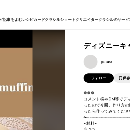
ピ
記事をよむ
レシピカード
クラシルショート
クリエイター
クラシルのサービ
ディズニーキ
yuuka
フォロー
保
❁❁❁

コメント欄やDM等でデ
ったので今回、作り方の動
ったら作ってみてください
✁┈┈┈┈┈┈┈┈┈┈┈┈┈┈┈┈┈┈
~材料~

卵 1つ
