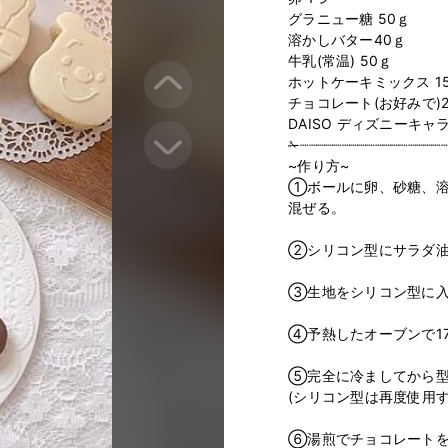
グラニュー糖 50ｇ

溶かしバター40ｇ

牛乳(常温) 50ｇ

ホットケーキミックス 15
チョコレート(お好みで)2
DAISO ディズニーキャ
✁┈┈┈┈┈┈┈┈┈┈┈┈┈┈┈┈┈┈
~作り方~

①ボールに卵、砂糖、溶
混ぜる。

②シリコン型にサラダ油
③生地をシリコン型に入れ
④予熱したオーブンで170
⑤完全に冷ましてから型
(シリコン型は再度使用す
⑥湯煎でチョコレートを