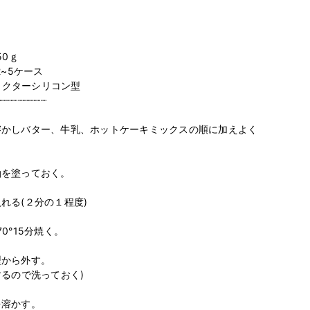
0ｇ

~5ケース

ラクターシリコン型

┈┈┈┈┈┈┈┈

かしバター、牛乳、ホットケーキミックスの順に加えよく
を塗っておく。

る(２分の１程度)

°15分焼く。

から外す。

るので洗っておく)

溶かす。
