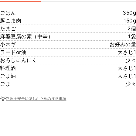
ごはん
350g
豚こま肉
150g
たまご
2個
麻婆豆腐の素（中辛）
1袋
小ネギ
お好みの量
ラードor油
大さじ1
おろしにんにく
少々
料理酒
大さじ1
ごま油
大さじ1
ごま
少々
料理を安全に楽しむための注意事項