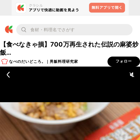
【食べなきゃ損】700万再生された伝説の麻婆炒
飯…
なべのだいどころ。｜男飯料理研究家
フォロー