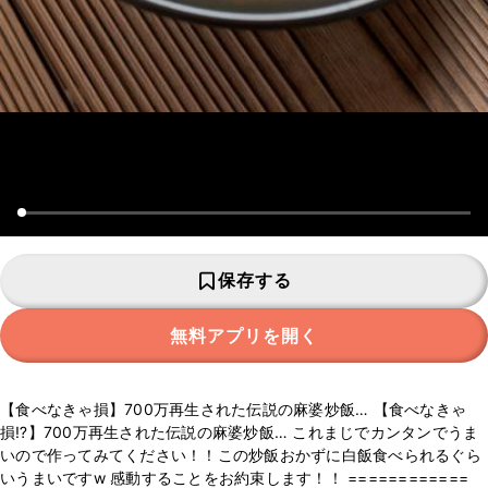
保存する
無料アプリを開く
【食べなきゃ損】700万再生された伝説の麻婆炒飯… 【食べなきゃ
損⁉︎】700万再生された伝説の麻婆炒飯… これまじでカンタンでうま
いので作ってみてください！！この炒飯おかずに白飯食べられるぐら
いうまいですw 感動することをお約束します！！ ============