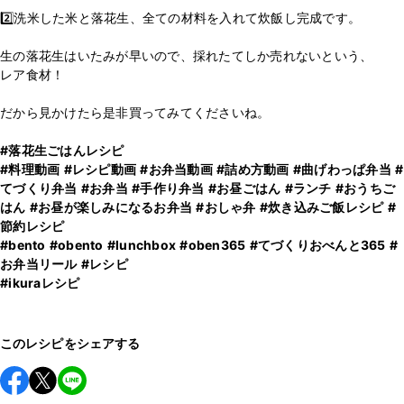
2️⃣洗米した米と落花生、全ての材料を入れて炊飯し完成です。
生の落花生はいたみが早いので、採れたてしか売れないという、
レア食材！
だから見かけたら是非買ってみてくださいね。
#落花生ごはんレシピ
#料理動画
#レシピ動画
#お弁当動画
#詰め方動画
#曲げわっぱ弁当
#
てづくり弁当
#お弁当
#手作り弁当
#お昼ごはん
#ランチ
#おうちご
はん
#お昼が楽しみになるお弁当
#おしゃ弁
#炊き込みご飯レシピ
#
節約レシピ
#bento
#obento
#lunchbox
#oben365
#てづくりおべんと365
#
お弁当リール
#レシピ
#ikuraレシピ
このレシピをシェアする