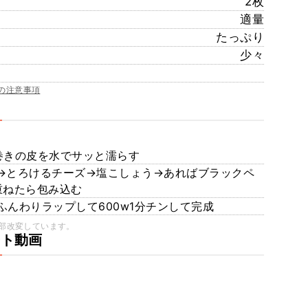
2枚
適量
たっぷり
少々
の注意事項
巻きの皮を水でサッと濡らす
→とろけるチーズ→塩こしょう→あればブラックペ
重ねたら包み込む
んわりラップして600w1分チンして完成
部改変しています。
ート動画