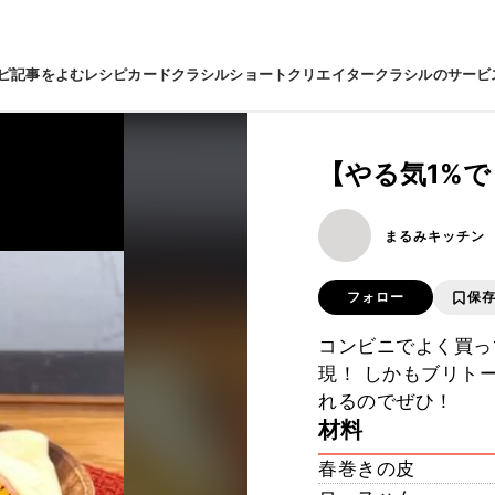
ピ
記事をよむ
レシピカード
クラシルショート
クリエイター
クラシルのサービ
【やる気1%
まるみキッチン
フォロー
保
コンビニでよく買っ
現！ しかもブリト
れるのでぜひ！
材料
春巻きの皮