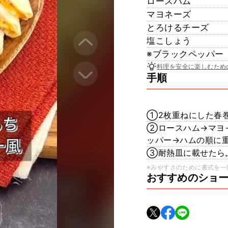
ロースハム
マヨネーズ
とろけるチーズ
塩こしょう
※ブラックペッパー
料理を安全に楽しむため
手順
①2枚重ねにした春
②ロースハム→マヨ
ッパー→ハムの順に
③耐熱皿に載せたらふ
※みやすさのために書式を一
おすすめのショ