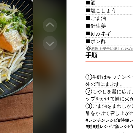
■酒
■塩こしょう
■ごま油
■針生姜
■刻みネギ
■ポン酢
料理を安全に楽しむため
手順
①生鮭はキッチンペ
外の面にまぶす。
②もやしを器に広げ
ップをかけて鮭に火
③ごま油をまわしか
酢をかけて召し上が
#レンチンレシピ
#時短
#鮭
#鮭レシピ
#魚レシピ