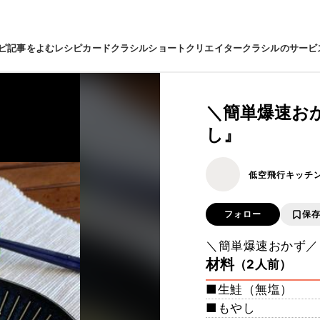
ピ
記事をよむ
レシピカード
クラシルショート
クリエイター
クラシルのサービ
＼簡単爆速お
し』
低空飛行キッチ
フォロー
保
＼簡単爆速おかず／
材料
（2人前）
■生鮭（無塩）
■もやし