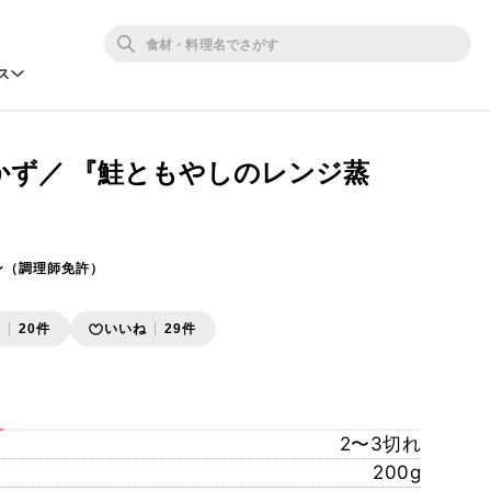
ス
かず／ 『鮭ともやしのレンジ蒸
ン（調理師免許）
存
20件
いいね
29件
2〜3切れ
200g