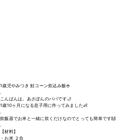
1歳児やみつき 鮭コーン炊込み飯🍚
.
こんばんは。あさぽんのパパです🌙
1歳10ヶ月になる息子用に作ってみました👶
.
炊飯器でお米と一緒に炊くだけなのでとっても簡単です🙌
.
【材料】
・お米 ２合