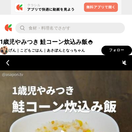
1歳児やみつき 鮭コーン炊込み飯🍚
げん｜こどもごはん｜あさぽんとなっちゃん
フォロー