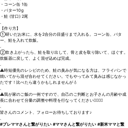
・コーン缶 1缶
・バター10g
・鮭 (甘口) 2尾
.
【作り方】
①研いだお米に、水を2合分の目盛りまで入れる。コーン缶、バタ
ー、鮭を入れて炊飯。
.
②炊き上がったら、鮭を取り出して、骨と皮を取り除いて、ほぐす。
炊飯器に戻して、よく混ぜ込めば完成。
.
⚠️時短優先のレシピのため、鮭の臭みが気になる方は、フライパンで
焼いてから混ぜ合わせてください。でもやってみて臭みは感じなかっ
たです！比べたら違うかもしれませんが💧
.
⚠️我が家のご飯の一例ですので、自己のご判断とお子さんの月齢や成
長に合わせて分量の調整や料理を行なってください🙇‍♂️🙇‍♀️
.
皆さんのコメント、フォローお待ちしております♪
#プレママさんと繋がりたい
#ママさんと繋がりたい
#新米ママと繋