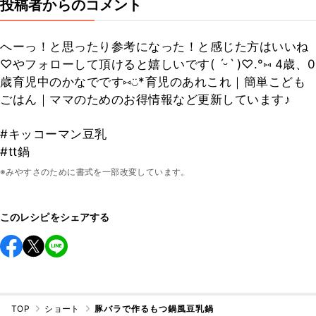
投稿者からのコメント
へーっ！と思ったり参考になった！と感じた方はいいね
♡やフォローして頂けると嬉しいです( ˊᵕˋ )♡.°⑅ 4歳、0
歳育児中のかなでです⑅◡̈*育児のあれこれ｜簡単こども
ごはん｜ママのためのお得情報など更新しています♪
#キッコーマン豆乳
#tt鍋
※みやすさのために書式を一部改変しています。
このレシピをシェアする
TOP
ショート
豚バラで作るもつ鍋風豆乳鍋