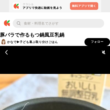
豚バラで作るもつ鍋風豆乳鍋
かなで▶︎子ども喜ぶ取り分けごはん
フォロー