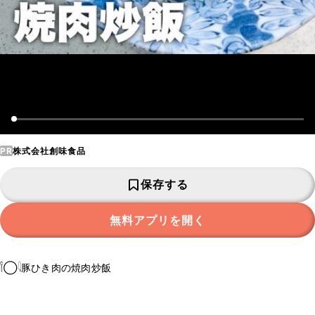
PR
株式会社創味食品
保存する
無料アプリを開く
𓌉◯𓇋豚ひき肉の焼肉炒飯