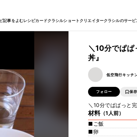
ピ
記事をよむ
レシピカード
クラシルショート
クリエイター
クラシルのサービ
＼10分でぱ
丼』
低空飛行キッチ
フォロー
保
＼10分でぱぱっと
材料
（1人前）
■ご飯
■卵