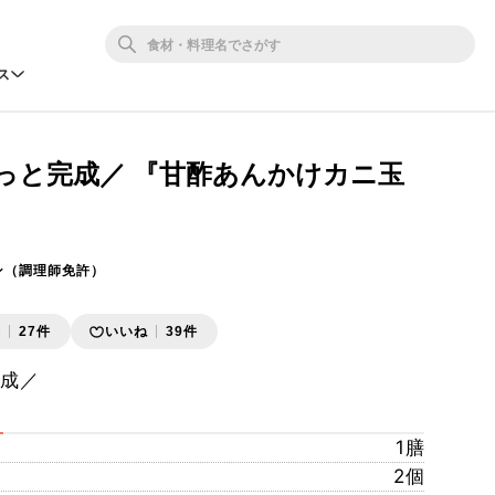
ス
ぱっと完成／ 『甘酢あんかけカニ玉
ン（調理師免許）
存
27件
いいね
39件
完成／
1膳
2個