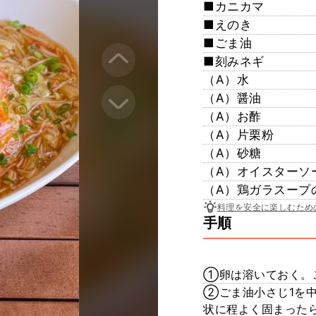
■カニカマ
■えのき
■ごま油
■刻みネギ
（A）水
（A）醤油
（A）お酢
（A）片栗粉
（A）砂糖
（A）オイスターソ
（A）鶏ガラスープ
料理を安全に楽しむため
手順
①卵は溶いておく。
②ごま油小さじ1を
状に程よく固まった