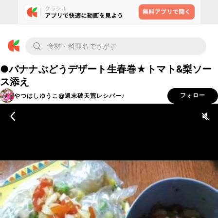
●バナナぶどうデザート生春巻★トマト&梨ソー
ス添え
やつはしゆうこ@週末破天荒レシパー♪
フォロー