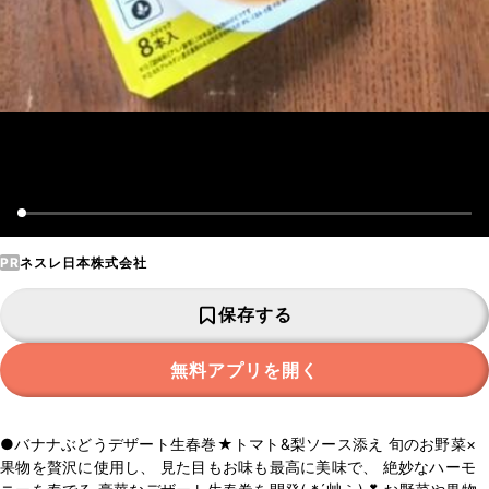
PR
ネスレ日本株式会社
保存する
無料アプリを開く
●バナナぶどうデザート生春巻★トマト&梨ソース添え 旬のお野菜×
果物を贅沢に使用し、 見た目もお味も最高に美味で、 絶妙なハーモ