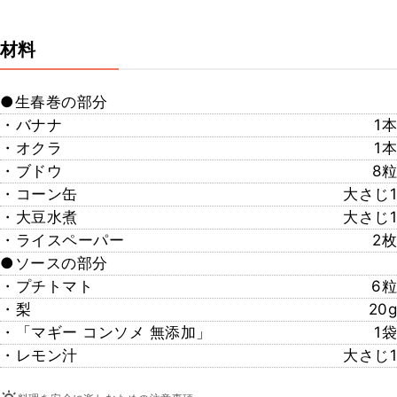
材料
●生春巻の部分
・バナナ
1本
・オクラ
1本
・ブドウ
8粒
・コーン缶
大さじ1
・大豆水煮
大さじ1
・ライスペーパー
2枚
●ソースの部分
・プチトマト
6粒
・梨
20g
・「マギー コンソメ 無添加」
1袋
・レモン汁
大さじ1