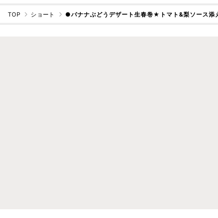
TOP
ショート
●バナナぶどうデザート生春巻★トマト&梨ソース添