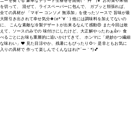
ニーを奏でる 豪華なデザート生春巻を開発( *´艸｀)💕 お野菜や果物
を切って、 混ぜて、ライスペーパーに包んで、 ガブッと頬張れば、
全ての具材が 「マギー コンソメ 無添加」を使ったソースで 旨味が最
大限引き出されて幸せ気分🍀(σ*´∀｀) 他には調味料を加えてないの
に、 こんな素敵な冷製デザートが出来るなんて感動😍 また今回は敢
えて、ソースのみでの 味付けにしたけど、大正解やったわぁ👍️✨ 食
べるごとにお味も重層的に追いかけてきて、 ホンマに「絶妙かつ繊細
な味わい」♥️ 見た目涼やか、残暑にもぴったり🌻✨ 是非ともお気に
入りの具材で 作って楽しんでくんなはれ(*´ー｀*)💕