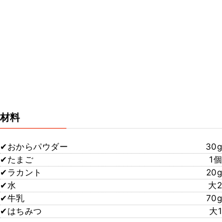
材料
✔︎おからパウダー
30g
✔︎たまご
1個
✔︎ラカント
20g
✔︎水
大2
✔︎牛乳
70g
✔︎はちみつ
大1