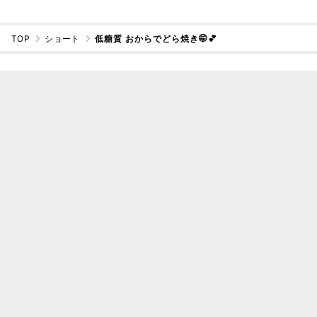
TOP
ショート
低糖質 おからでどら焼き🤭💕