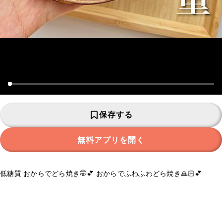
保存する
無料アプリを開く
低糖質 おからでどら焼き🤭💕 おからでふわふわどら焼き🙏🏻💕