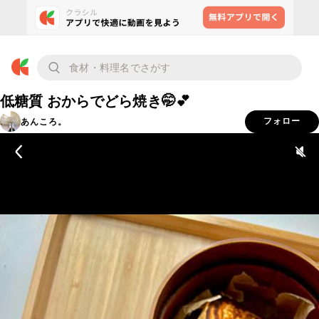
低糖質 おからでどら焼き🤭💕
あんころ。
フォロー