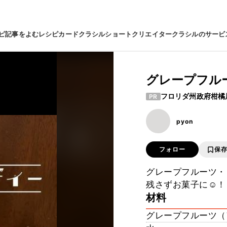
ピ
記事をよむ
レシピカード
クラシルショート
クリエイター
クラシルのサービ
グレープフル
フロリダ州政府柑橘
PR
pyon
フォロー
保
グレープフルーツ・
残さずお菓子に☺️
材料
グレープフルーツ（