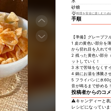
水
砂糖
料理を安全に楽しむため
手順
【準備】グレープフ
1 皮の黄色い部分を
から切れ目を入れて
2 残った黄色い部分
ットしていく！
3 水で苦味をなくす
4 鍋にお湯を沸騰さ
5 フライパンに水6
音が鳴るまで炒める！
投稿者からのコ
⚠️キャンディーと
レシピになっていま