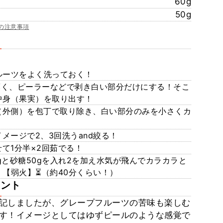
60g
50g
の注意事項
ルーツをよく洗っておく！
薄く、ピーラーなどで剥き白い部分だけにする！そこ
中身（果実）を取り出す！
（外側）を包丁で取り除き、白い部分のみを小さくカ
イメージで2、3回洗うand絞る！
せて1分半×2回茹でる！
0gと砂糖50gを入れ2を加え水気が飛んでカラカラと
【弱火】⏳（約40分くらい！）
メント
表記しましたが、グレープフルーツの苦味も楽しむ
す！イメージとしてはゆずピールのような感覚で