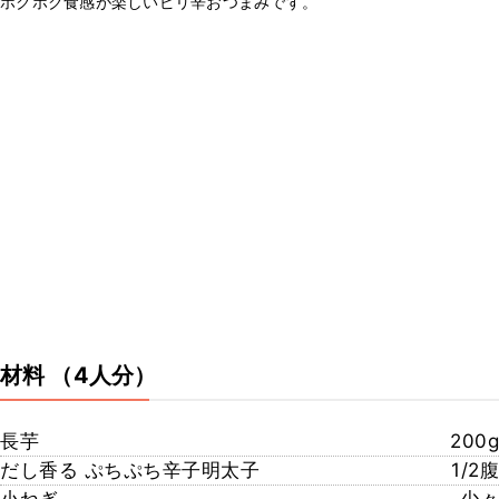
ホクホク食感が楽しいピリ辛おつまみです。
材料
（4人分）
長芋​
200g
だし香る ぷちぷち辛子明太子
1/2腹
小ねぎ
少々