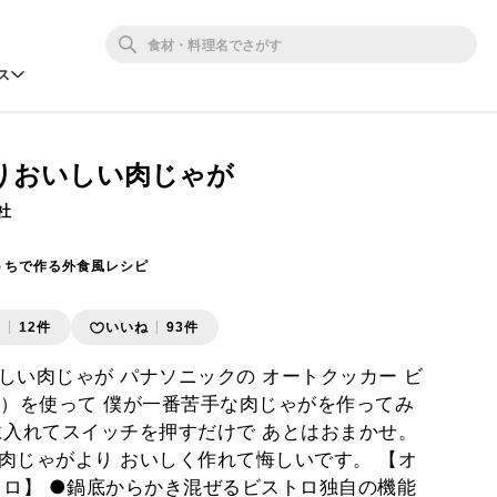
ス
りおいしい肉じゃが
社
うちで作る外食風レシピ
存
12件
いいね
93件
しい肉じゃが パナソニックの オートクッカー ビ
00）を使って 僕が一番苦手な肉じゃがを作ってみ
に入れてスイッチを押すだけで あとはおまかせ。
肉じゃがより おいしく作れて悔しいです。 【オ
トロ】 ●鍋底からかき混ぜるビストロ独自の機能