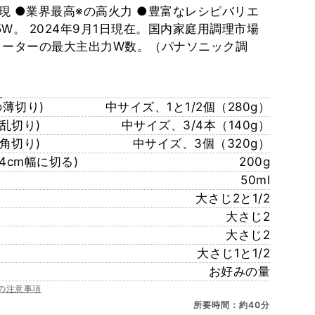
現 ●業界最高※の高火力 ●豊富なレシピバリエ
85W。 2024年9月1日現在。国内家庭用調理市場
ヒーターの最大主出力W数。（パナソニック調
の薄切り)
中サイズ、1と1/2個（280g）
乱切り)
中サイズ、3/4本（140g）
角切り)
中サイズ、3個（320g）
4cm幅に切る)
200g
50ml
大さじ2と1/2
大さじ2
大さじ2
大さじ1と1/2
お好みの量
の注意事項
所要時間：約40分