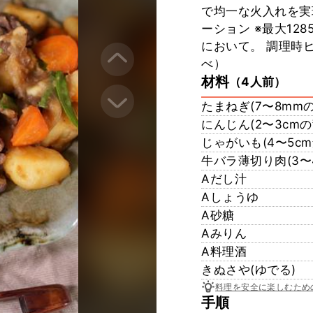
で均一な火入れを実
ーション ※最大12
において。 調理時
べ）
材料
（4人前）
たまねぎ(7〜8mm
にんじん(2〜3cmの
じゃがいも(4〜5cm
牛バラ薄切り肉(3〜
Aだし汁
Aしょうゆ
A砂糖
Aみりん
A料理酒
きぬさや(ゆでる)
料理を安全に楽しむため
手順