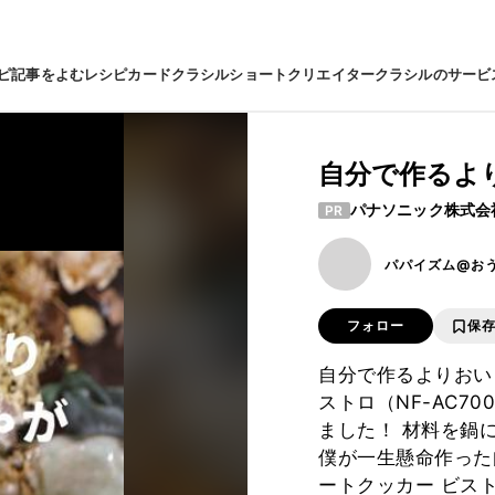
ピ
記事をよむ
レシピカード
クラシルショート
クリエイター
クラシルのサービ
自分で作るよ
パナソニック株式会
PR
パパイズム@お
フォロー
保
自分で作るよりおい
ストロ（NF-AC7
ました！ 材料を鍋
僕が一生懸命作った
ートクッカー ビス