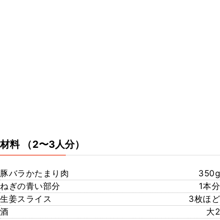
材料
（2〜3人分）
豚バラかたまり肉
350g
ねぎの青い部分
1本分
生姜スライス
3枚ほど
酒
大2