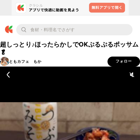
超しっとり♪ほったらかしでOKぷるぷるポッサム
🥬
ともカフェ もか
フォロー