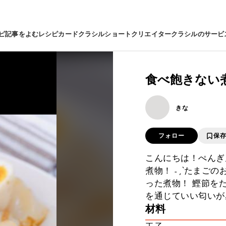
ピ
記事をよむ
レシピカード
クラシルショート
クリエイター
クラシルのサービ
食べ飽きない煮
きな
フォロー
保
こんにちは！ぺんぎん@
煮物！ ˗ˏˋたまご
った煮物！ 鰹節を
を通じていい匂いが
材料