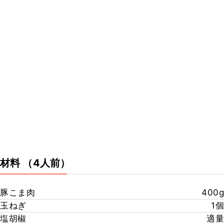
材料
（4人前）
豚こま肉
400g
玉ねぎ
1個
塩胡椒
適量