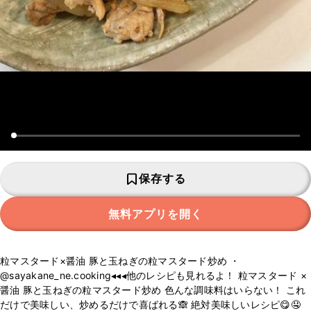
保存する
無料アプリを開く
粒マスタード×醤油 豚と玉ねぎの粒マスタード炒め ・
@sayakane_ne.cooking◂◂◂他のレシピも見れるよ！ 粒マスタード ×
醤油 豚と玉ねぎの粒マスタード炒め 色んな調味料はいらない！ これ
だけで美味しい、炒めるだけで喜ばれる🙈 絶対美味しいレシピ😋🤤