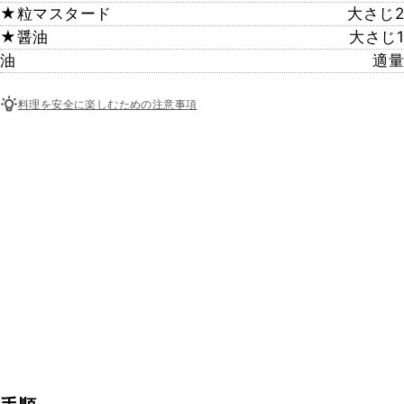
★粒マスタード
大さじ2
★醤油
大さじ1
油
適量
料理を安全に楽しむための注意事項