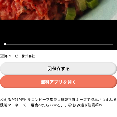
PR
キユーピー株式会社
保存する
無料アプリを開く
和えるだけ/デビルコンビーフ👿🍺 #燻製マヨネーズで簡単おつまみ #
燻製マヨネーズ 一度食べたらハマる、、🤫 飲み過ぎ注意🫡🍺