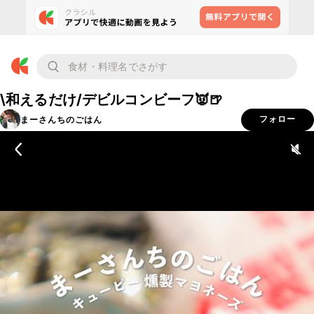
\和えるだけ/デビルコンビーフ👿🍺
まーさんちのごはん
フォロー