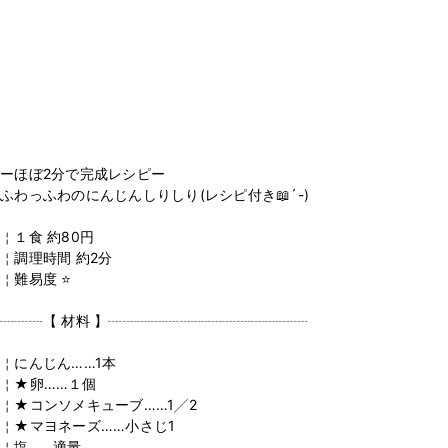
ーほぼ2分で完成レシピー
ふわっふわのにんじんしりしり(レシピ付き📖´-)
￤１食 約80円
￤調理時間 約2分
￤難易度 ⭐️
┈┈┈【 材料 】┈┈┈┈┈┈┈┈┈┈┈┈┈┈
￤にんじん……1本
￤★卵……１個
￤★コンソメキューブ……1╱2
￤★マヨネーズ……小さじ1
￤塩……適量