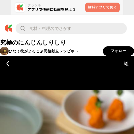
究極のにんじんしりしり
ひな￤彼がよろこぶ同棲献立レシピ📖´-
フォロー