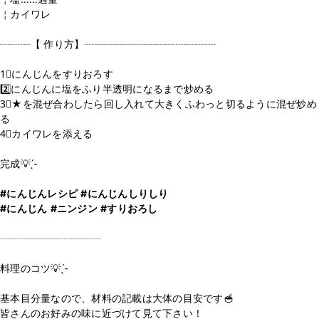
￤カイワレ
┈┈┈【 作り方】┈┈┈┈┈┈┈┈┈┈┈┈┈
1⃣にんじんをすりおろす
2️⃣にんじんに塩をふり半透明になるまで炒める
3⃣★を混ぜ合わしたら回し入れて大きくふわっと切るように混ぜ炒め
る
4⃣カイワレを添える
完成💡 ̖́-
#にんじんレシピ
#にんじんしりしり
#にんじん
#ニンジン
#すりおろし
┈┈┈┈┈┈┈┈┈┈
料理のコツ💡 ̖́-
基本目分量なので、材料の記載は大体の目安です🥣
皆さんのお好みの味に近づけて見て下さい！