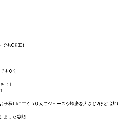
K🙆‍♀️)

もOK)

じ1



：お子様用に甘く→りんごジュースや蜂蜜を大さじ2ほど追加)

した😊🙌
