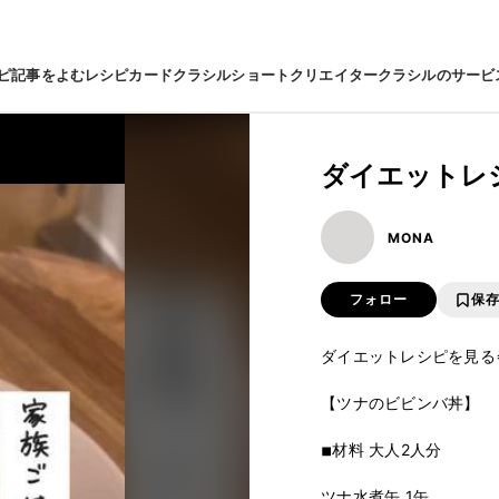
ピ
記事をよむ
レシピカード
クラシルショート
クリエイター
クラシルのサービ
ダイエットレシ
MONA
フォロー
保
ダイエットレシピを見る⇒ @
【ツナのビビンバ丼】

⁡

◾︎材料 大人2人分

⁡

ツナ水煮缶 1缶
