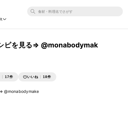
ス
ピを見る⇒ @monabodymak
存
17件
いいね
18件
monabodymake
