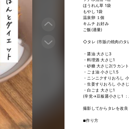
ほうれん草 1袋

もやし 1袋

温泉卵 １個

キムチ お好み

ご飯(適量)

⁡

◇タレ (市販の焼肉のタレでもO
⁡

・醤油 大さじ3

・料理酒 大さじ1

・砂糖 大さじ2(ラカントで
・ごま油 小さじ1.5

・ニンニクすりおろし 小さ
・生姜すりおろし 小さじ1
・白ごま 大さじ1

(辛党→豆板醤小さじ1 
⁡

撮影してからタレを改良しま
◾︎作り方

⁡
