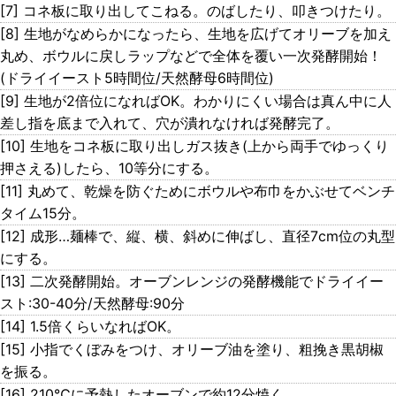
[7] コネ板に取り出してこねる。のばしたり、叩きつけたり。
[8] 生地がなめらかになったら、生地を広げてオリーブを加え
丸め、ボウルに戻しラップなどで全体を覆い一次発酵開始！
(ドライイースト5時間位/天然酵母6時間位)
[9] 生地が2倍位になればOK。わかりにくい場合は真ん中に人
差し指を底まで入れて、穴が潰れなければ発酵完了。
[10] 生地をコネ板に取り出しガス抜き(上から両手でゆっくり
押さえる)したら、10等分にする。
[11] 丸めて、乾燥を防ぐためにボウルや布巾をかぶせてベンチ
タイム15分。
[12] 成形…麺棒で、縦、横、斜めに伸ばし、直径7cm位の丸型
にする。
[13] 二次発酵開始。オーブンレンジの発酵機能でドライイー
スト:30-40分/天然酵母:90分
[14] 1.5倍くらいなればOK。
[15] 小指でくぼみをつけ、オリーブ油を塗り、粗挽き黒胡椒
を振る。
[16] 210℃に予熱したオーブンで約12分焼く。