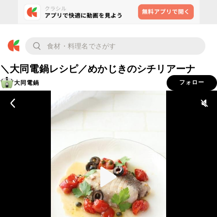
＼大同電鍋レシピ／めかじきのシチリアーナ
大同電鍋
フォロー