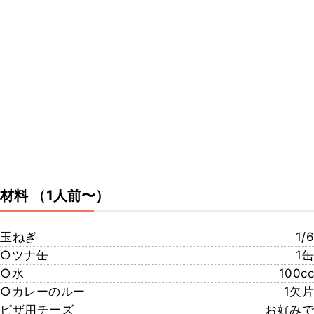
材料
（1人前〜）
玉ねぎ
1/6
○ツナ缶
1缶
○水
100cc
○カレーのルー
1欠片
ピザ用チーズ
お好みで