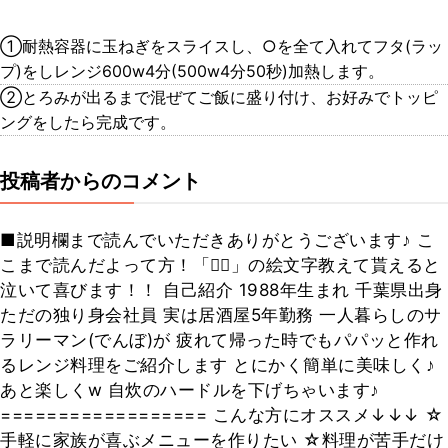
①耐熱容器に玉ねぎをスライスし、○を全て入れてフタ(ラッ
プ)をしレンジ600w4分(500w4分50秒)加熱します。
②とろみが出るまで混ぜてご飯に盛り付け、お好みでトッピ
ングをしたら完成です。
投稿者からのコメント
■説明欄まで読んでいただきありがとうございます♪ こ
こまで読んだよって方！「🙋‍♂️」の絵文字教えて貰えると
泣いて喜びます！！ 自己紹介 1988年生まれ 千葉県出身
ただの独り身会社員 実は居酒屋5年勤務 一人暮らしのサ
ラリーマン(でんぼ)が 疲れて帰った時でもパパッと作れ
るレンジ料理をご紹介します とにかく簡単に美味しく♪
あと楽しくw 自炊のハードルを下げちゃいます♪
================== こんな方にオススメ↓↓↓ ☆
手軽に家族が喜ぶメニューを作りたい ☆料理が苦手だけ