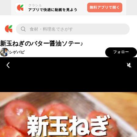
新玉ねぎのバター醤油ソテー♪
シゲパピ
フォロー