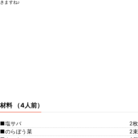
きますね♪
材料
（4人前）
■塩サバ
2枚
■のらぼう菜
2束