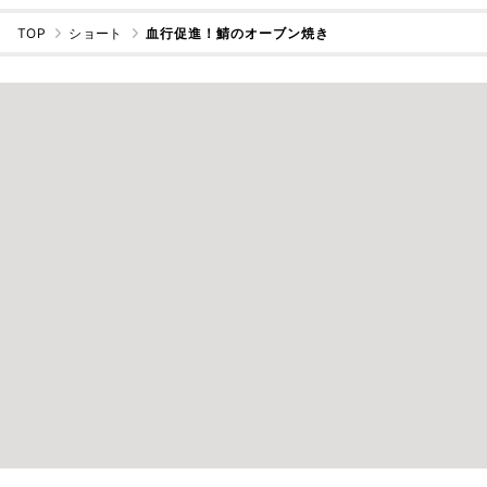
TOP
ショート
血行促進！鯖のオーブン焼き