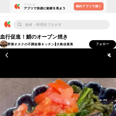
血行促進！鯖のオーブン焼き
野菜オタクの不調改善キッチン‖大島佳菜美
フォロー