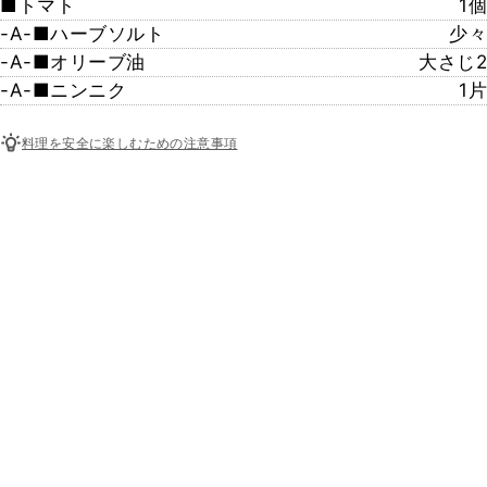
■トマト
1個
-A-■ハーブソルト
少々
-A-■オリーブ油
大さじ2
-A-■ニンニク
1片
料理を安全に楽しむための注意事項