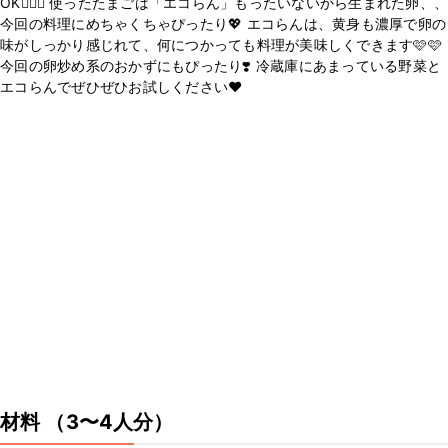
OK🙆🏻‍♀️ 使ったたまごは「エコらん」もったいないから生まれた卵、、
今回の料理にめちゃくちゃぴったり💖 エコらんは、黄身も濃厚で卵の
味がしっかり感じれて、何につかっても料理が美味しくできます🩷🩷
今回の卵炒め系のおかずにもぴったり❣️ 冷蔵庫にあまっている野菜と
エコらんでぜひぜひお試しください❤️
材料
（3〜4人分）