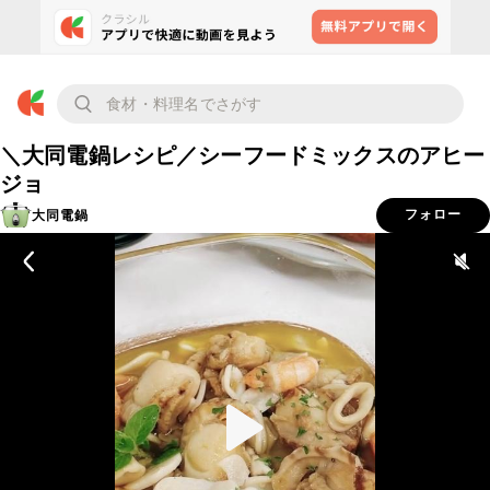
＼大同電鍋レシピ／シーフードミックスのアヒー
ジョ
大同電鍋
フォロー