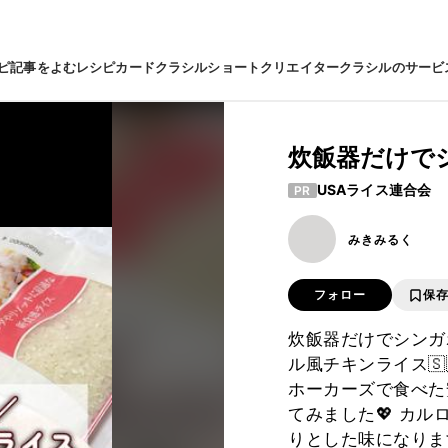
ピ
記事をよむ
レシピカード
クラシルショート
クリエイター
クラシルのサービ
炊飯器だけで
USAライス連合会
PR
みきみるく
フォロー
保
炊飯器だけでシンガ
ル風チキンライス🇸
ホーカーズで食べた
てみました💖 カ
りとした味になりま