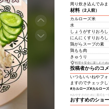
周り炊き込んでみま
材料
（2人前）
カルローズ米
水
しょうがすりおろし
にんにくすりおろし
鶏がらスープの素
鶏もも肉
きゅうり
料理を安全に楽しむため
投稿者からのコ
いつもいいねやフォ
ますのでチェックし
#カルローズ
#カルロー
※みやすさのために書式を一
おすすめのショ