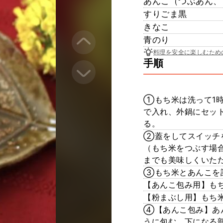
あんこ（つぶあん、
すりごま黒
きなこ
青のり
料理を安全に楽しむため
手順
①もち米は洗って1
で入れ、外鍋にセット
る。
②蓋をしてスイッチ
（もち米をつぶす場
までも美味しくいた
③もち米とあんこを
【あんこ包み用】もち米
【粉まぶし用】もち米5
④【あんこ包み】あ
うに包む。下になる