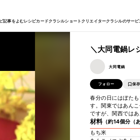
ピ
記事をよむ
レシピカード
クラシルショート
クリエイター
クラシルのサービ
＼大同電鍋レ
大同電鍋
フォロー
保
春分の日にはぼたも
す。関東ではあんこ
ですが、関西ではあ
材料
（約14個分（
もち米