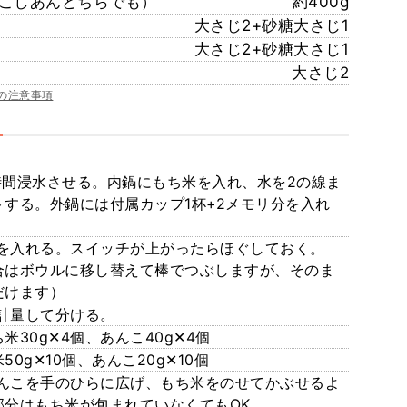
こしあんどちらでも）
約400g
大さじ2+砂糖大さじ1
大さじ2+砂糖大さじ1
大さじ2
の注意事項
時間浸水させる。内鍋にもち米を入れ、水を2の線ま
する。外鍋には付属カップ1杯+2メモリ分を入れ
を入れる。スイッチが上がったらほぐしておく。
合はボウルに移し替えて棒でつぶしますが、そのま
だけます）
計量して分ける。
30g✕4個、あんこ40g✕4個
0g✕10個、あんこ20g✕10個
んこを手のひらに広げ、もち米をのせてかぶせるよ
部分はもち米が包まれていなくてもOK。