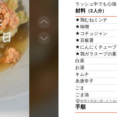
ラッシュ中でも心強い
材料
（2人分）
★鶏むねミンチ
★味噌
★コチュジャン
★豆板醤
★にんにくチューブ
★鶏ガラスープの素
白菜
お湯
キムチ
糸唐辛子
ごま
ごま油
料理を安全に楽しむため
手順