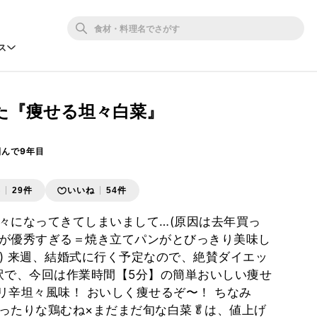
ス
た『痩せる坦々白菜』
掴んで9年目
存
29件
いいね
54件
々になってきてしまいまして…(原因は去年買っ
が優秀すぎる＝焼き立てパンがとびっきり美味し
笑) 来週、結婚式に行く予定なので、絶賛ダイエッ
 そんな訳で、今回は作業時間【5分】の簡単おいしい痩せ
ピリ辛坦々風味！ おいしく痩せるぞ〜！ ちなみ
ったりな鶏むね×まだまだ旬な白菜🥬は、値上げ