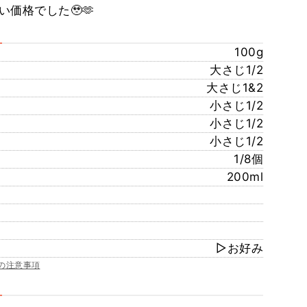
価格でした🥹🫶
100g
大さじ1/2
大さじ1&2
小さじ1/2
小さじ1/2
小さじ1/2
1/8個
200ml
▷お好み
の注意事項