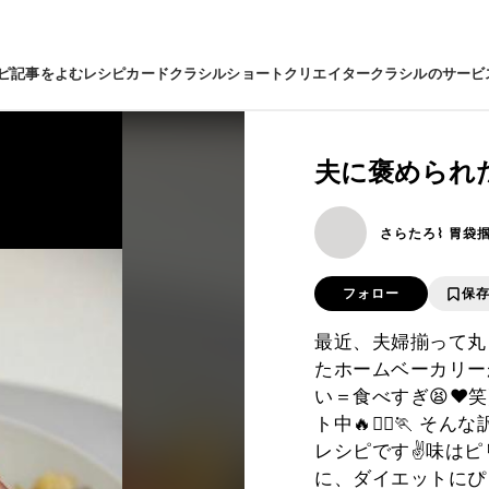
ピ
記事をよむ
レシピカード
クラシルショート
クリエイター
クラシルのサービ
夫に褒められ
さらたろ⌇ 胃袋
フォロー
保
最近、夫婦揃って丸
たホームベーカリー
い＝食べすぎ😫❤️
ト中🔥🏃‍♀️🏃
レシピです✌️味は
に、ダイエットにぴ