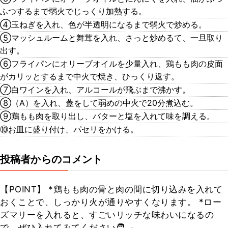
ふつするまで弱火でじっくり加熱する。
④玉ねぎを入れ、色が半透明になるまで弱火で炒める。
⑤マッシュルームと舞茸を入れ、さっと炒めるて、一旦取り
出す。
⑥フライパンにオリーブオイルを少量入れ、鶏もも肉の皮面
がカリッとするまで中火で焼き、ひっくり返す。
⑦白ワインを入れ、アルコールが飛ぶまで沸かす。
⑧（A）を入れ、蓋をして弱めの中火で20分煮込む。
⑨鶏もも肉を取り出し、バターと塩を入れて味を調える。
⑩お皿に盛り付け、パセリをかける。
投稿者からのコメント
【POINT】 *鶏もも肉の骨と肉の間に切り込みを入れて
おくことで、しっかり火が通りやすくなります。 *ロー
ズマリーを入れると、すごいリッチな味わいになるの
で、ぜひ入れてみてください🧑‍🍳