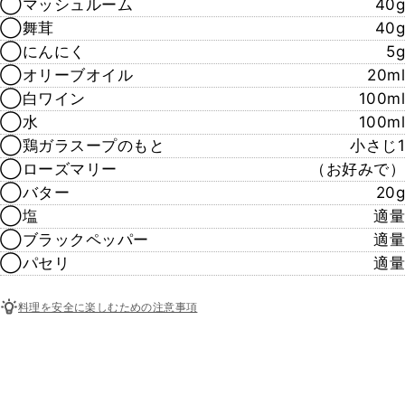
◯マッシュルーム
40g
◯舞茸
40g
◯にんにく
5g
◯オリーブオイル
20ml
◯白ワイン
100ml
◯水
100ml
◯鶏ガラスープのもと
小さじ1
◯ローズマリー
（お好みで）
◯バター
20g
◯塩
適量
◯ブラックペッパー
適量
◯パセリ
適量
料理を安全に楽しむための注意事項