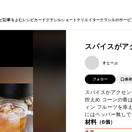
ピ
記事をよむ
レシピカード
クラシルショート
クリエイター
クラシルのサービ
スパイスがア
すとーぶ
フォロー
保
スパイスがアクセン
控えめ コーンの香
ィン フルーツを添
にはペッパー無しで
材料
（6個）