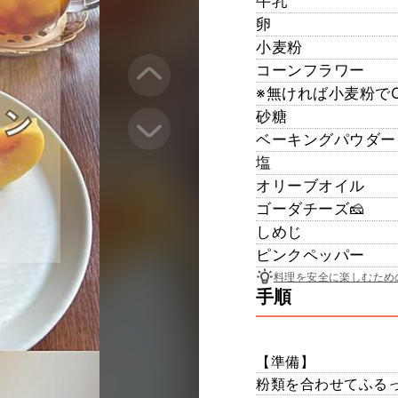
牛乳
卵
小麦粉
コーンフラワー
※無ければ小麦粉でOK
砂糖
ベーキングパウダー
塩
オリーブオイル
ゴーダチーズ🧀
しめじ
ピンクペッパー
料理を安全に楽しむため
手順
【準備】
粉類を合わせてふる