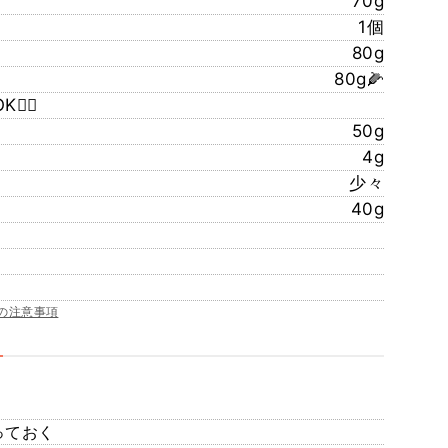
70g
1個
80g
80g🌽
‍♀️
50g
4g
少々
40g
の注意事項
っておく