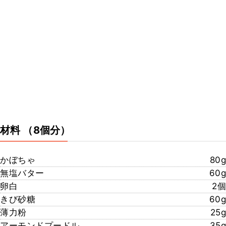
材料
（8個分）
かぼちゃ
80g
無塩バター
60g
卵白
2個
きび砂糖
60g
薄力粉
25g
アーモンドプードル
35g